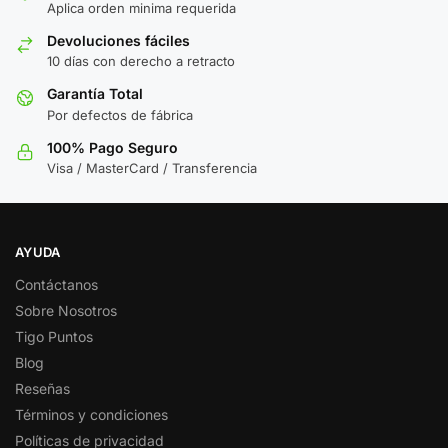
Aplica orden minima requerida
Devoluciones fáciles
10 días con derecho a retracto
Garantía Total
Por defectos de fábrica
100% Pago Seguro
Visa / MasterCard / Transferencia
AYUDA
Contáctanos
Sobre Nosotros
Tigo Puntos
Blog
Reseñas
Términos y condiciones
Políticas de privacidad