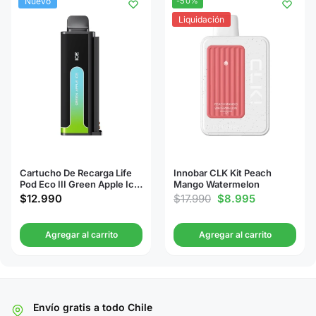
Nuevo
-50%
Liquidación
Cartucho De Recarga Life
Innobar CLK Kit Peach
Pod Eco III Green Apple Ice
Mango Watermelon
20000 Puffs
$
12.990
$
17.990
$
8.995
Agregar al carrito
Agregar al carrito
Envío gratis a todo Chile