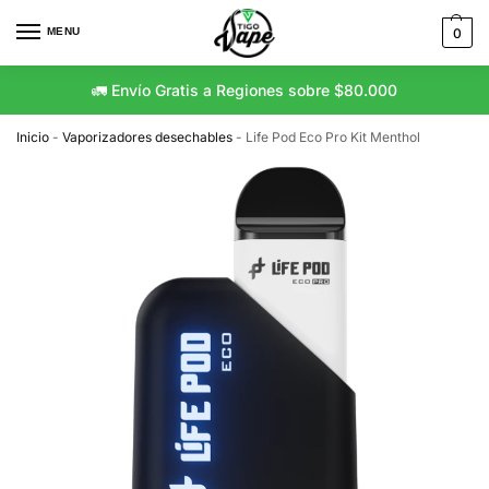
MENU
0
🚛 Envío Gratis a Regiones sobre $80.000
Inicio
-
Vaporizadores desechables
-
Life Pod Eco Pro Kit Menthol