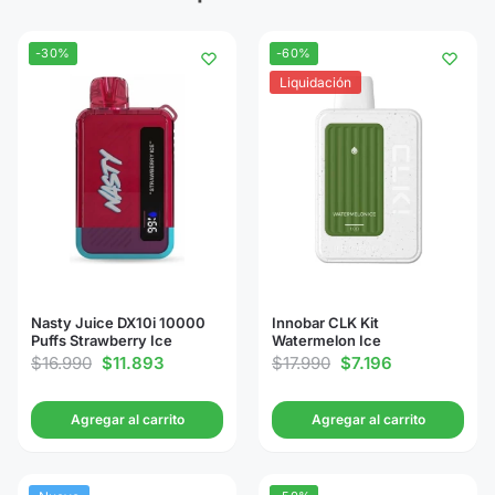
-30%
-60%
Liquidación
Nasty Juice DX10i 10000
Innobar CLK Kit
Puffs Strawberry Ice
Watermelon Ice
$
16.990
$
11.893
$
17.990
$
7.196
Agregar al carrito
Agregar al carrito