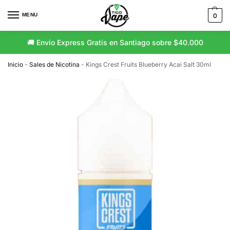
MENU
0
🚚 Envío Express Gratis en Santiago sobre $40.000
🚛 Envío Gratis a Regiones sobre $80.000
Inicio
-
Sales de Nicotina
-
Kings Crest Fruits Blueberry Acai Salt 30ml