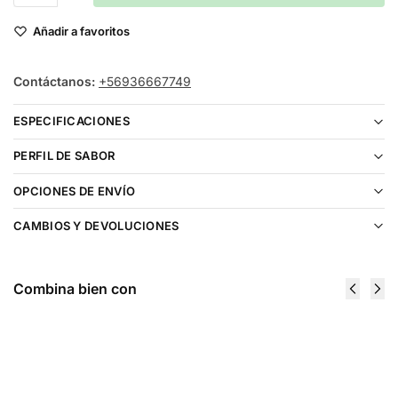
Añadir a favoritos
Contáctanos:
+56936667749
ESPECIFICACIONES
PERFIL DE SABOR
OPCIONES DE ENVÍO
CAMBIOS Y DEVOLUCIONES
Combina bien con
Fruit Monster Strawberry Kiwi
Pomegranate Salt 30ml
$
16.990
Elegir opciones