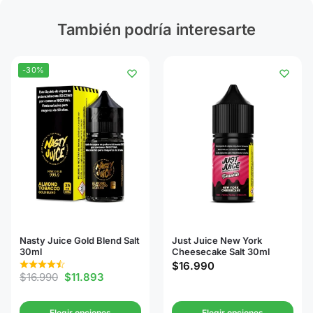
También podría interesarte
-30%
Nasty Juice Gold Blend Salt
Just Juice New York
30ml
Cheesecake Salt 30ml
$
16.990
$
16.990
$
11.893
Elegir opciones
Elegir opciones