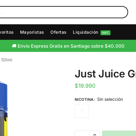
voritos
Mayoristas
Ofertas
Liquidación
HOT
🚚 Envío Express Gratis en Santiago sobre $40.000
e 120ml
Just Juice G
$
19.990
Sin selección
NICOTINA
:
3