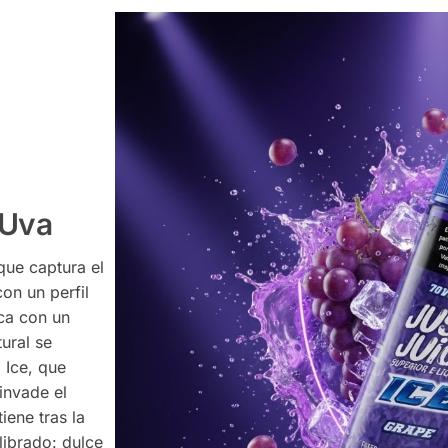
 Uva
que captura el
on un perfil
ca con un
ural se
 Ice, que
invade el
iene tras la
librado: dulce