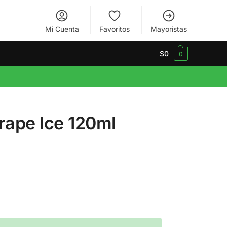
Mi Cuenta
Favoritos
Mayoristas
$
0
0
rape Ice 120ml