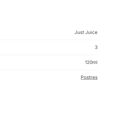
Just Juice
3
120ml
Postres