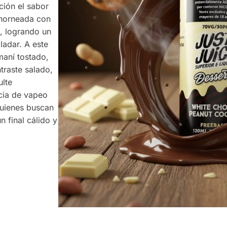
ción el sabor
 horneada con
, logrando un
ladar. A este
maní tostado,
traste salado,
ulte
cia de vapeo
 quienes buscan
n final cálido y