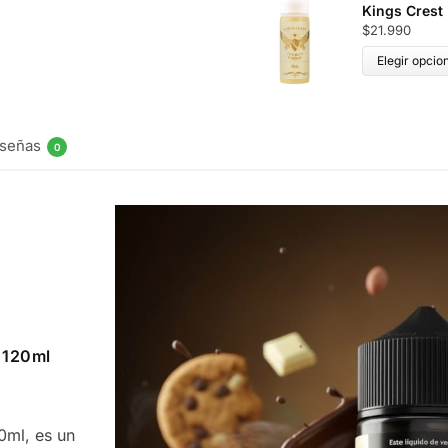
Kings Crest
$
21.990
Elegir opcio
señas
0
 120ml
0ml, es un