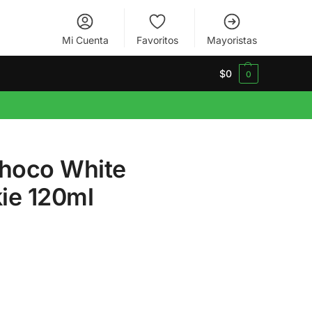
Mi Cuenta
Favoritos
Mayoristas
$
0
0
Choco White
ie 120ml