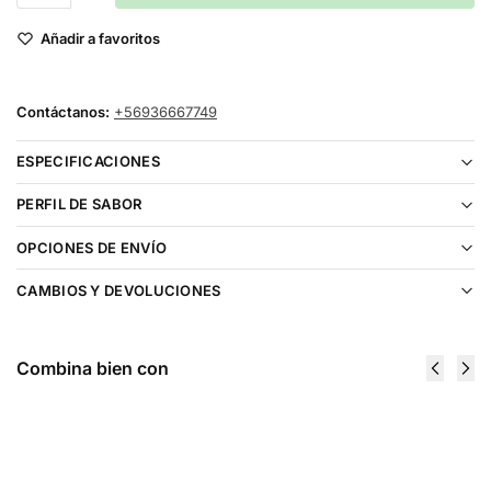
Añadir a favoritos
Contáctanos:
+56936667749
ESPECIFICACIONES
PERFIL DE SABOR
OPCIONES DE ENVÍO
CAMBIOS Y DEVOLUCIONES
Combina bien con
Kings Crest Don Juan Peanut 120ml - 3
$
21.990
Add to cart