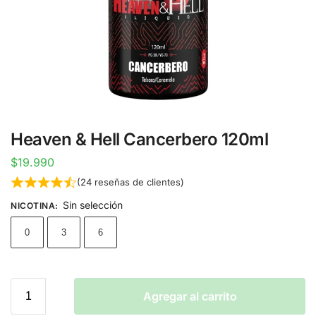
Heaven & Hell Cancerbero 120ml
$
19.990
(
24
reseñas de clientes)
Sin selección
NICOTINA
:
0
3
6
Agregar al carrito