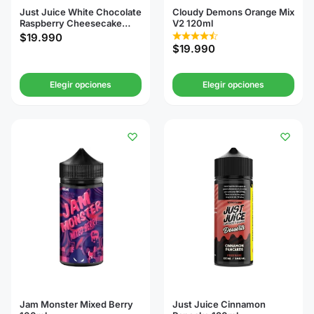
Just Juice White Chocolate
Cloudy Demons Orange Mix
Raspberry Cheesecake
V2 120ml
120ml
$
19.990
$
19.990
Elegir opciones
Elegir opciones
Jam Monster Mixed Berry
Just Juice Cinnamon