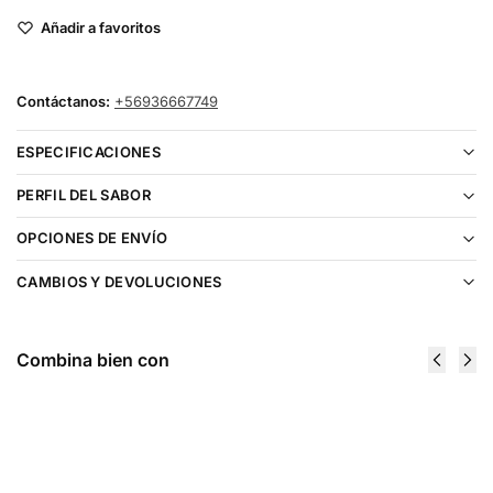
Añadir a favoritos
Contáctanos:
+56936667749
ESPECIFICACIONES
PERFIL DEL SABOR
OPCIONES DE ENVÍO
CAMBIOS Y DEVOLUCIONES
Combina bien con
Heaven &
Heaven &
Hell Bael
Hell
60ml
Cancerbero
$
11.990
60ml