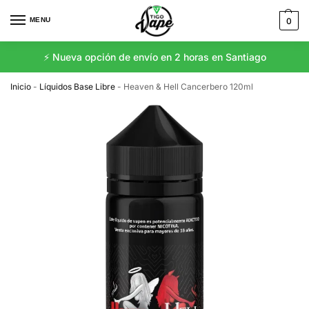
MENU
0
⚡️ Nueva opción de envío en 2 horas en Santiago
Inicio
-
Líquidos Base Libre
-
Heaven & Hell Cancerbero 120ml