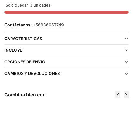
¡Solo quedan 3 unidades!
Contáctanos:
+56936667749
CARACTERÍSTICAS
INCLUYE
OPCIONES DE ENVÍO
CAMBIOS Y DEVOLUCIONES
Combina bien con
Fume Eternity
Geek Bar
20000 Puffs
Pulse X
Blueberries
Sour Mango
Kiwi
Pineapple
Watermelon
25000 Puffs