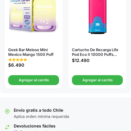
Geek Bar Meloso Mini
Cartucho De Recarga Life
Mexico Mango 1500 Puff
Pod Eco II 10000 Puffs
Dragon Fruit Ice
$
12.490
$
6.490
Agregar al carrito
Agregar al carrito
Envío gratis a todo Chile
Aplica orden minima requerida
Devoluciones fáciles