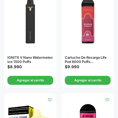
IGNITE V Nano Watermelon
Cartucho De Recarga Life
Ice 1500 Puffs
Pod 8000 Puffs
Watermelon Bubblegum
$
8.990
$
9.990
Agregar al carrito
Agregar al carrito