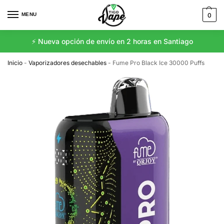
MENU
0
⚡️ Nueva opción de envío en 2 horas en Santiago
Inicio
-
Vaporizadores desechables
-
Fume Pro Black Ice 30000 Puffs