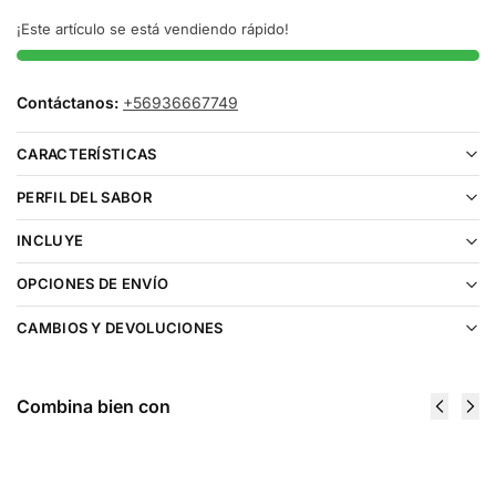
¡Este artículo se está vendiendo rápido!
Contáctanos:
+56936667749
CARACTERÍSTICAS
PERFIL DEL SABOR
INCLUYE
OPCIONES DE ENVÍO
CAMBIOS Y DEVOLUCIONES
Combina bien con
Bateria Life
Cartucho
Pod Eco II
De
$
9.990
Recarga