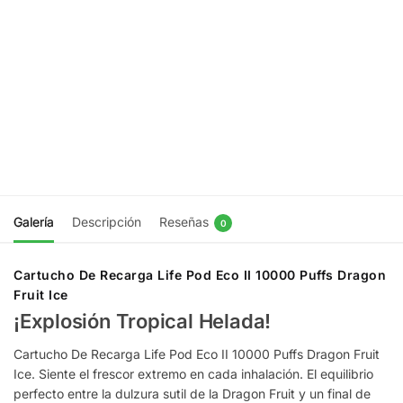
Life Pod
Ser
8000 Puffs
notificado
Strawberry
Banana
$
9.990
Agregar
al
carrito
Galería
Descripción
Reseñas
0
Cartucho De Recarga Life Pod Eco II 10000 Puffs Dragon
Fruit Ice
¡Explosión Tropical Helada!
Cartucho De Recarga Life Pod Eco II 10000 Puffs Dragon Fruit
Ice. Siente el frescor extremo en cada inhalación. El equilibrio
perfecto entre la dulzura sutil de la Dragon Fruit y un final de