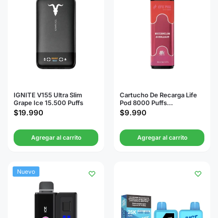
IGNITE V155 Ultra Slim
Cartucho De Recarga Life
Grape Ice 15.500 Puffs
Pod 8000 Puffs
Watermelon Bubblegum
$
19.990
$
9.990
Agregar al carrito
Agregar al carrito
Nuevo