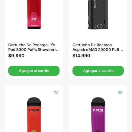
Cartucho De Recarga Life
Cartucho De Recarga
Pod 8000 Puffs Strawberry
Aspark eMAG 20000 Puffs
Ice
Watermelon Ice
$
9.990
$
14.990
Agregar al carrito
Agregar al carrito