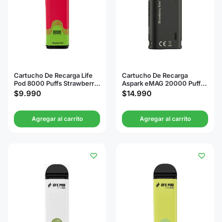
Cartucho De Recarga Life
Cartucho De Recarga
Pod 8000 Puffs Strawberry
Aspark eMAG 20000 Puffs
Kiwi
Strawberry Kiwi
$
9.990
$
14.990
Watermelon
Agregar al carrito
Agregar al carrito