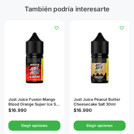
También podría interesarte
Just Juice Fusion Mango
Just Juice Peanut Butter
Blood Orange Super Ice Salt
Cheesecake Salt 30ml
30ml
$
16.990
$
16.990
Elegir opciones
Elegir opciones