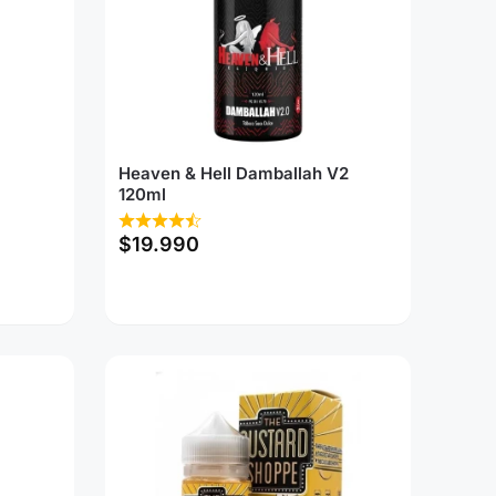
Heaven & Hell Damballah V2
120ml
$
19.990