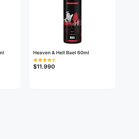
ml
Heaven & Hell Bael 60ml
$
11.990