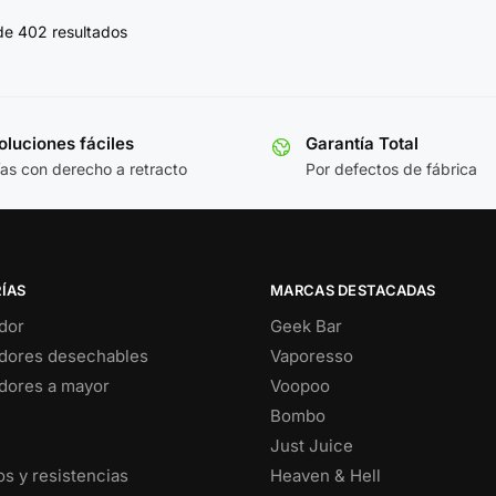
de 402 resultados
luciones fáciles
Garantía Total
ías con derecho a retracto
Por defectos de fábrica
ÍAS
MARCAS DESTACADAS
dor
Geek Bar
dores desechables
Vaporesso
dores a mayor
Voopoo
Bombo
Just Juice
s y resistencias
Heaven & Hell