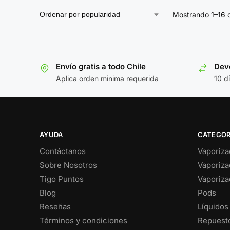
Mostrando 1–16 
Envío gratis a todo Chile
Devo
Aplica orden minima requerida
10 d
AYUDA
CATEGOR
Contáctanos
Vaporiza
Sobre Nosotros
Vaporiza
Tigo Puntos
Vaporiza
Blog
Pods
Reseñas
Líquidos
Términos y condiciones
Repuesto