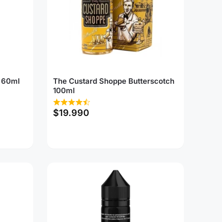
 60ml
The Custard Shoppe Butterscotch
100ml
$
19.990