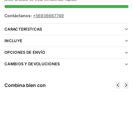
Contáctanos:
+56936667749
CARACTERÍSTICAS
INCLUYE
OPCIONES DE ENVÍO
CAMBIOS Y DEVOLUCIONES
Combina bien con
Cartucho
Cartucho
De
De
Recarga
Recarga
Life Pod
Life Pod
8000 Puffs
8000 Puffs
Apple
Blue Razz