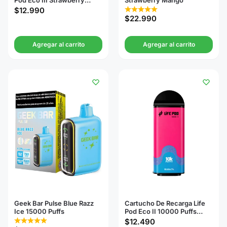
Pod Eco III Strawberry
Strawberry Mango
Bubblegum 20000 Puffs
$
12.990
$
22.990
Agregar al carrito
Agregar al carrito
Geek Bar Pulse Blue Razz
Cartucho De Recarga Life
Ice 15000 Puffs
Pod Eco II 10000 Puffs
Dragon Fruit Ice
$
12.490