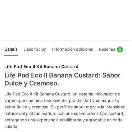
Berries Ice
Ice
$
9.990
$
9.990
Agregar
Agregar
al
al
carrito
carrito
Galería
Descripción
Información adicional
Reseñas
0
Life Pod Eco II Kit Banana Custard
Life Pod Eco II Banana Custard: Sabor
Dulce y Cremoso.
Life Pod Eco II Kit Banana Custard, un sistema innovador de
vapeo que combina rendimiento, practicidad y un exquisito
sabor dulce y cremoso. Su perfil de sabor mezcla la intensidad
natural del plátano maduro con una suave crema tipo custard,
entregando una experiencia equilibrada y agradable en cada
calada.