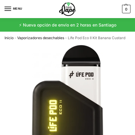
MENU
0
⚡️ Nueva opción de envío en 2 horas en Santiago
Inicio
-
Vaporizadores desechables
-
Life Pod Eco II Kit Banana Custard