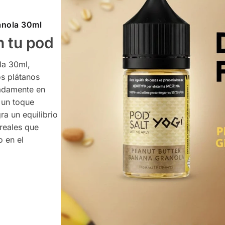
anola 30ml
n tu pod
la 30ml,
os plátanos
cadamente en
 un toque
gra un equilibrio
ereales que
o en el