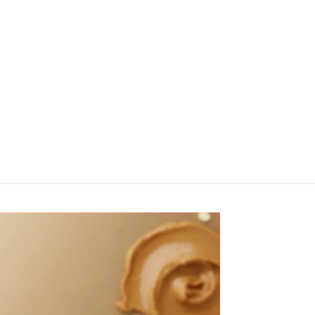
Monster
Choco
Strawberry
White
Banana Salt
Peanut
30ml
Cookie Salt
$
16.990
30ml
$
16.990
Elegir
opciones
Elegir
opciones