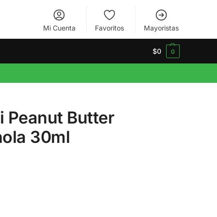
Mi Cuenta
Favoritos
Mayoristas
$
0
0
i Peanut Butter
ola 30ml