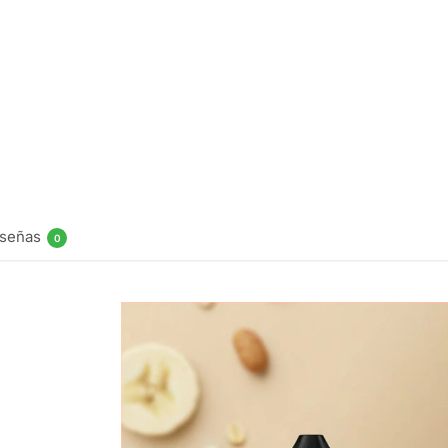
Fruit
Monster
Banana Salt
30ml
$
16.990
Elegir
opciones
señas
0