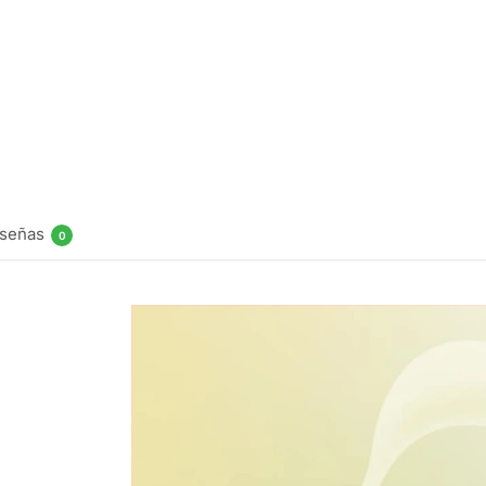
Strawberry
Lime 100ml
$
19.990
Ser
notificado
señas
0