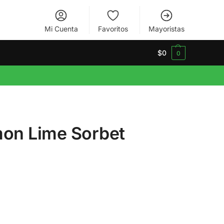
Mi Cuenta
Favoritos
Mayoristas
$
0
0
mon Lime Sorbet