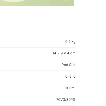
0,2 kg
14 × 9 × 4 cm
Pod Salt
0, 3, 6
100ml
70VG/30PG