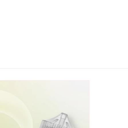
Blueberry
Tobacco
Raspberry
100ml
$
9.995
-
Lemon
$
10.995
100ml
$
19.990
Ser
notificado
Ser
notificado