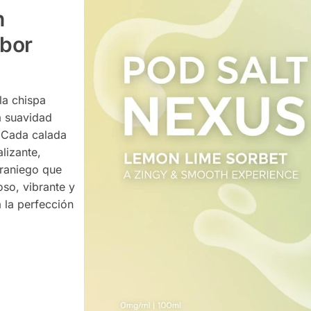
n
abor
la chispa
a suavidad
 Cada calada
alizante,
eraniego que
oso, vibrante y
 la perfección