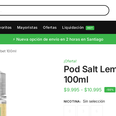
voritos
Mayoristas
Ofertas
Liquidación
HOT
⚡️ Nueva opción de envío en 2 horas en Santiago
rbet 100ml
¡Oferta!
Pod Salt Le
100ml
$
9.995
-
$
10.995
-50%
Sin selección
NICOTINA
:
0
3
6