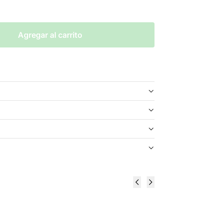
Agregar al carrito
Fruit
Just Juice
Monster
Lemon