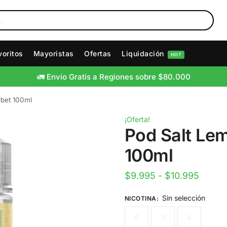
voritos
Mayoristas
Ofertas
Liquidación
HOT
🚛 Envío Gratis a Regiones sobre $80.000
rbet 100ml
¡Oferta!
Pod Salt Le
100ml
$
9.995
-
$
10.995
Sin selección
NICOTINA
:
0
3
6