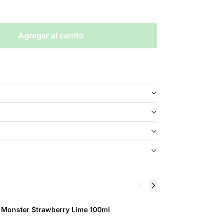
Agregar al carrito
t Monster Strawberry Lime 100ml
F
$