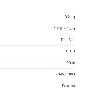
0,2 kg
14 × 9 × 4 cm
Pod Salt
0, 3, 6
100ml
70VG/30PG
Postres