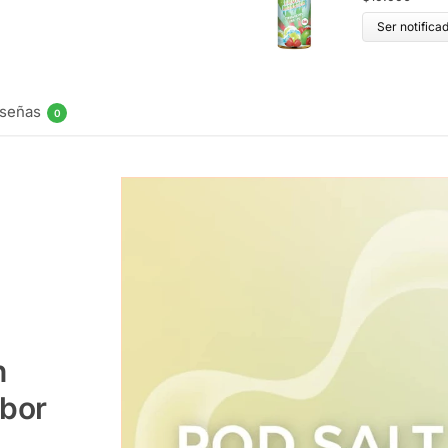
Ser notifica
señas
0
n
abor