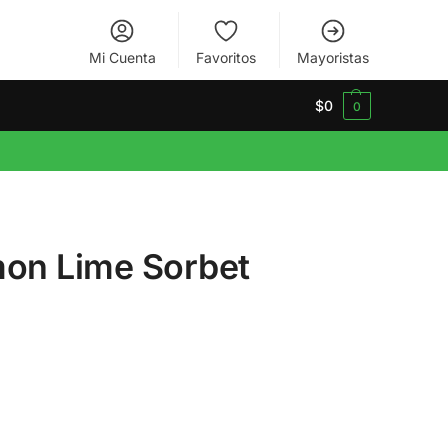
Mi Cuenta
Favoritos
Mayoristas
$
0
0
mon Lime Sorbet