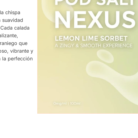
la chispa
a suavidad
 Cada calada
alizante,
eraniego que
oso, vibrante y
 la perfección