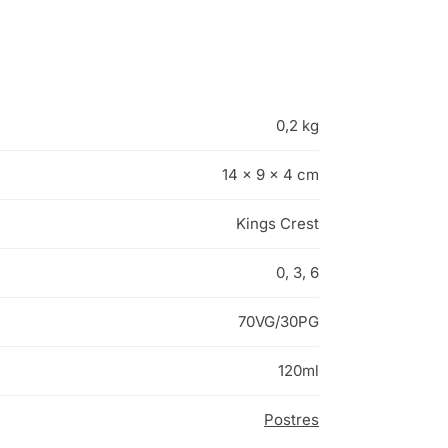
0,2 kg
14 × 9 × 4 cm
Kings Crest
0, 3, 6
70VG/30PG
120ml
Postres