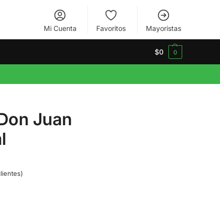
Mi Cuenta
Favoritos
Mayoristas
$
0
0
 Don Juan
l
lientes)