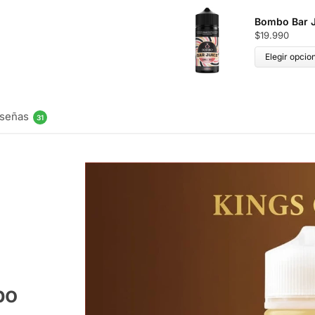
Bombo Bar J
$
19.990
Elegir opcio
señas
31
po