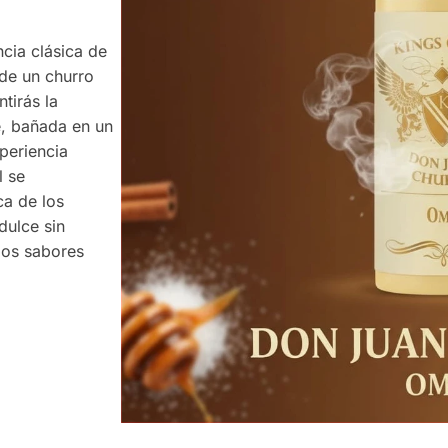
ncia clásica de
 de un churro
tirás la
e, bañada en un
periencia
l se
ca de los
dulce sin
los sabores