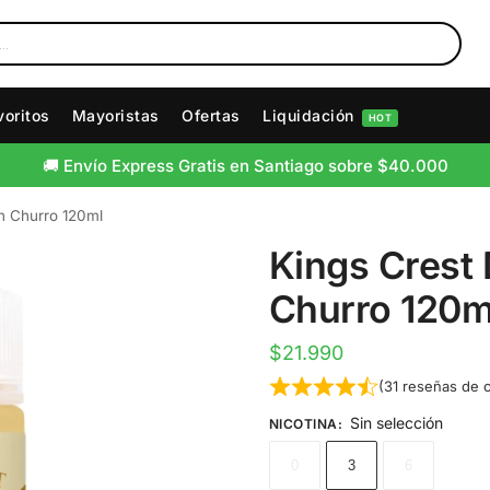
voritos
Mayoristas
Ofertas
Liquidación
HOT
🚚 Envío Express Gratis en Santiago sobre $40.000
n Churro 120ml
Kings Crest
Churro 120m
$
21.990
(
31
reseñas de c
Sin selección
NICOTINA
:
0
3
6