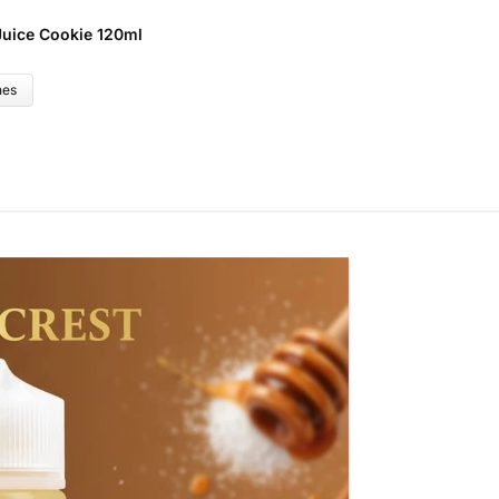
uice Cookie 120ml
B
$
nes