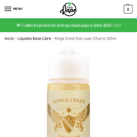
MENU
0
🚛 Envío Gratis a Regiones sobre $80.000
Inicio
-
Líquidos Base Libre
-
Kings Crest Don Juan Churro 120ml