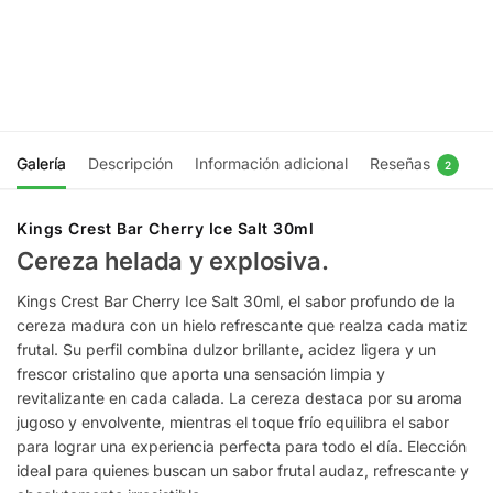
30ml
30ml
$
16.990
$
16.990
Ser
Elegir
notificado
opciones
Galería
Descripción
Información adicional
Reseñas
2
Kings Crest Bar Cherry Ice Salt 30ml
Cereza helada y explosiva.
Kings Crest Bar Cherry Ice Salt 30ml, el sabor profundo de la
cereza madura con un hielo refrescante que realza cada matiz
frutal. Su perfil combina dulzor brillante, acidez ligera y un
frescor cristalino que aporta una sensación limpia y
revitalizante en cada calada. La cereza destaca por su aroma
jugoso y envolvente, mientras el toque frío equilibra el sabor
para lograr una experiencia perfecta para todo el día. Elección
ideal para quienes buscan un sabor frutal audaz, refrescante y