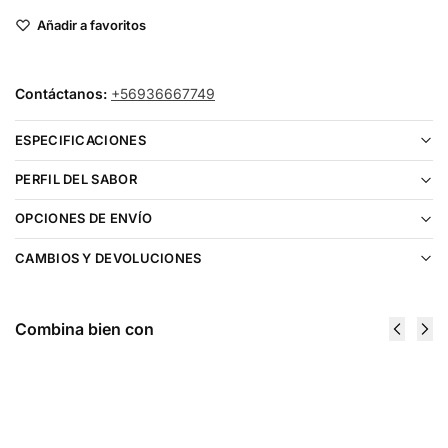
Añadir a favoritos
Contáctanos:
+56936667749
ESPECIFICACIONES
PERFIL DEL SABOR
OPCIONES DE ENVÍO
CAMBIOS Y DEVOLUCIONES
Combina bien con
Frozen Fruit
Fruit
Monster
Monster
Black
Black
Cherry Salt
Cherry Salt