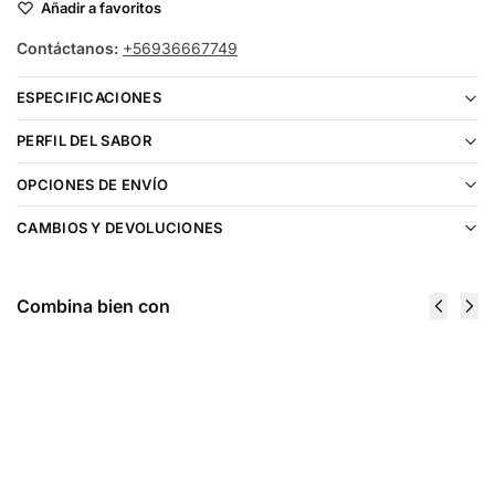
Añadir a favoritos
Contáctanos:
+56936667749
ESPECIFICACIONES
PERFIL DEL SABOR
OPCIONES DE ENVÍO
CAMBIOS Y DEVOLUCIONES
Combina bien con
Just Juice
Just Juice
Apple Pie
Banana
Custard
Cheesecake
120ml
120ml
$
19.990
$
19.990
Elegir
Elegir
opciones
opciones