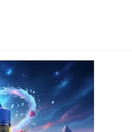
Watermelon Kiwi Strawberry Super Ice 100ml
do