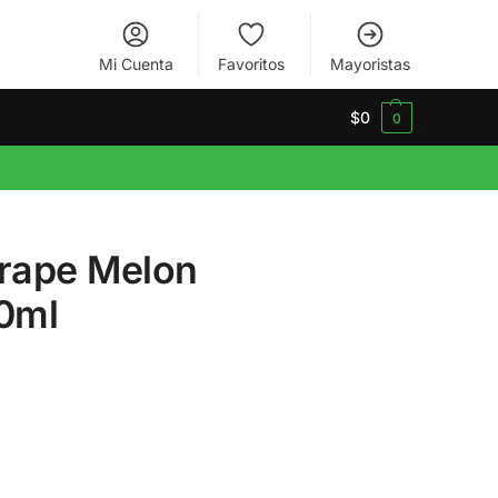
Mi Cuenta
Favoritos
Mayoristas
$
0
0
Grape Melon
20ml