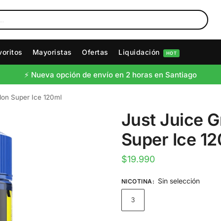
voritos
Mayoristas
Ofertas
Liquidación
HOT
⚡️ Nueva opción de envío en 2 horas en Santiago
lon Super Ice 120ml
Just Juice 
Super Ice 1
$
19.990
Sin selección
NICOTINA
:
3