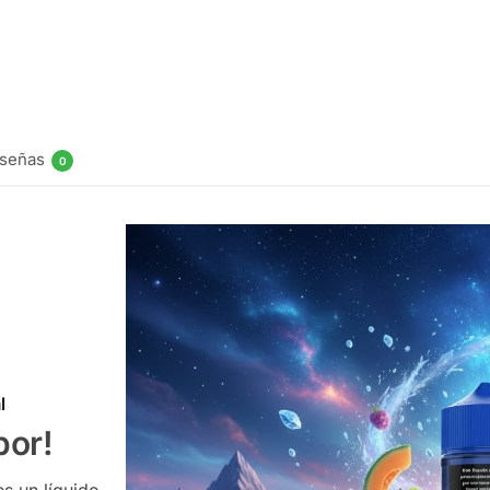
Bali Fruits 
$
19.990
Ser notifica
señas
0
l
bor!
s un líquido