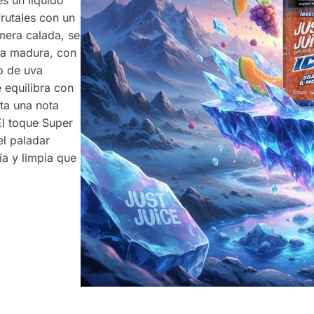
rutales con un
mera calada, se
uva madura, con
o de uva
 equilibra con
ta una nota
El toque Super
el paladar
ía y limpia que