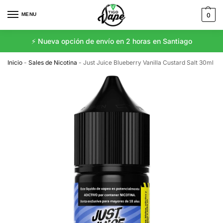
MENU
0
⚡️ Nueva opción de envío en 2 horas en Santiago
Inicio
-
Sales de Nicotina
-
Just Juice Blueberry Vanilla Custard Salt 30ml