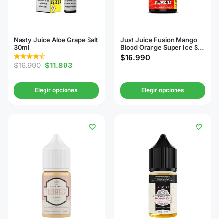
Nasty Juice Aloe Grape Salt
Just Juice Fusion Mango
30ml
Blood Orange Super Ice Salt
30ml
$
16.990
$
16.990
$
11.893
Elegir opciones
Elegir opciones