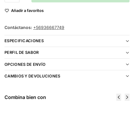
Añadir a favoritos
Contáctanos:
+56936667749
ESPECIFICACIONES
PERFIL DE SABOR
OPCIONES DE ENVÍO
CAMBIOS Y DEVOLUCIONES
Combina bien con
Fruit Monster
Kings Crest
Blueberry
Fruits
Raspberry
Blueberry
Lemon Salt
Acai Salt
30ml
30ml