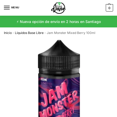
MENU
0
⚡️ Nueva opción de envío en 2 horas en Santiago
Inicio
-
Líquidos Base Libre
-
Jam Monster Mixed Berry 100ml