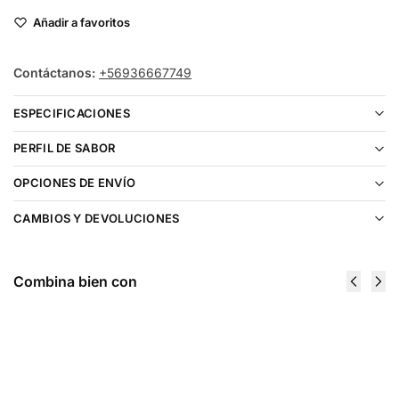
Añadir a favoritos
Contáctanos:
+56936667749
ESPECIFICACIONES
PERFIL DE SABOR
OPCIONES DE ENVÍO
CAMBIOS Y DEVOLUCIONES
Combina bien con
Jam
Just Juice
Monster
Mixed Berry
Blackberry
Waffle 120ml
$
19.990
100ml
$
19.990
Elegir