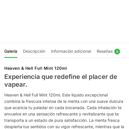
Lemon
Guava
100ml
100ml
$
19.990
$
19.990
Elegir
Elegir
opciones
opciones
Galería
Descripción
Información adicional
Reseñas
9
Heaven & Hell Full Mint 120ml
Experiencia que redefine el placer de
vapear.
Heaven & Hell Full Mint 120ml. Este líquido excepcional
combina la frescura intensa de la menta con una suave dulzura
que acaricia tu paladar en cada bocanada. Cada inhalación te
envuelve en una sensación refrescante y revitalizante que te
transporta a un estado de pura satisfacción. La menta fresca
despierta tus sentidos con su vigor refrescante, mientras que la