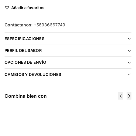
Añadir a favoritos
Contáctanos:
+56936667749
ESPECIFICACIONES
PERFIL DEL SABOR
OPCIONES DE ENVÍO
CAMBIOS Y DEVOLUCIONES
Combina bien con
Frozen
Frozen
Fruit
Fruit
Monster
Monster
Blueberry
Mango
Raspberry
Peach