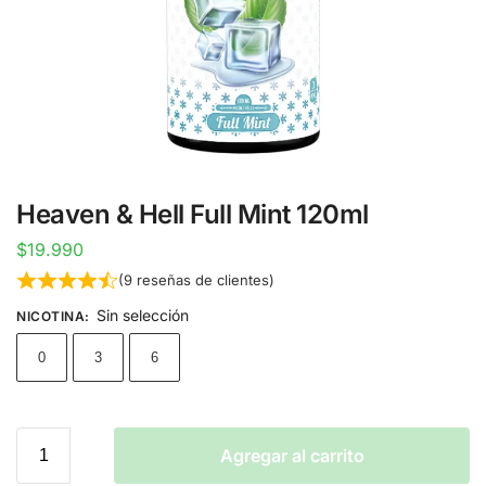
Heaven & Hell Full Mint 120ml
$
19.990
(
9
reseñas de clientes)
Sin selección
NICOTINA
:
0
3
6
Agregar al carrito