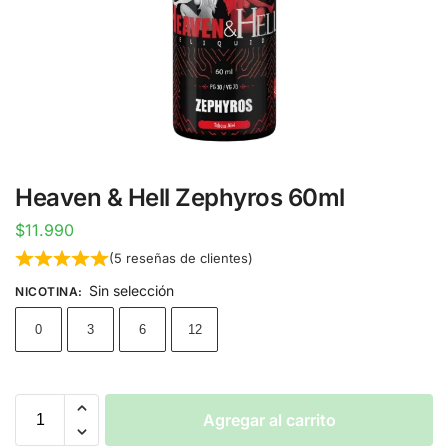
Heaven & Hell Zephyros 60ml
$
11.990
(
5
reseñas de clientes)
Sin selección
NICOTINA
:
0
3
6
12
Agregar al carrito