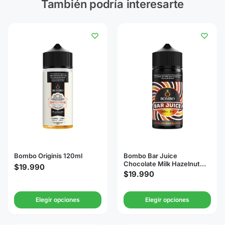
También podría interesarte
Bombo Originis 120ml
Bombo Bar Juice
Chocolate Milk Hazelnut
$
19.990
120ml
$
19.990
Elegir opciones
Elegir opciones