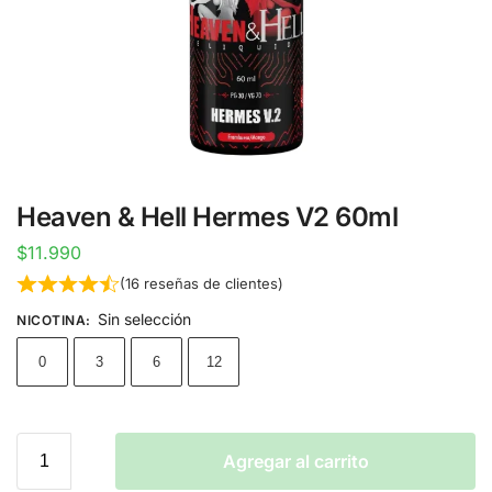
Heaven & Hell Hermes V2 60ml
$
11.990
(
16
reseñas de clientes)
Sin selección
NICOTINA
:
0
3
6
12
Agregar al carrito