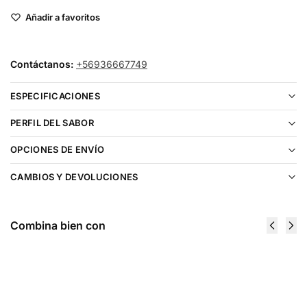
Añadir a favoritos
Contáctanos:
+56936667749
ESPECIFICACIONES
PERFIL DEL SABOR
OPCIONES DE ENVÍO
CAMBIOS Y DEVOLUCIONES
Combina bien con
Heaven &
Heaven &
Hell Adan
Hell
60ml
Artemis Ice
$
11.990
60ml