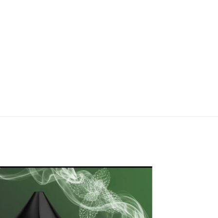
Hell Full
Hell Lilith
Mint Salt
Mint Salt
30ml
30ml
$
11.990
$
11.990
Elegir
Elegir
opciones
opciones