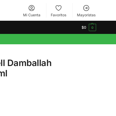
Mi Cuenta
Favoritos
Mayoristas
$
0
0
ll Damballah
ml