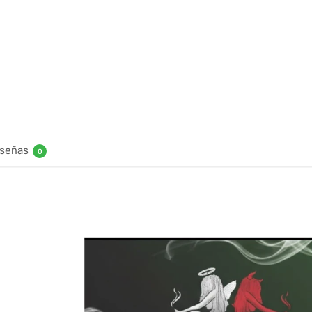
Hell
Damballah
V2 Salt
30ml
$
11.990
Ser
notificado
señas
0