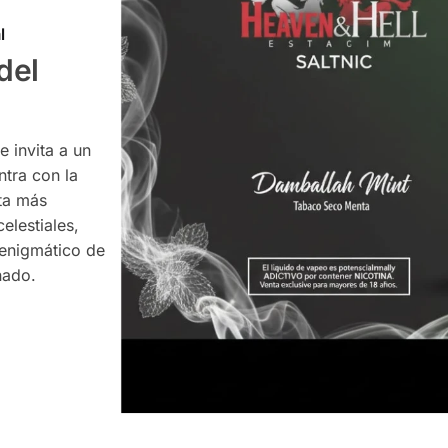
l
del
 invita a un
ntra con la
ta más
celestiales,
 enigmático de
nado.