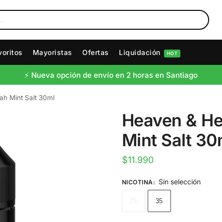
voritos
Mayoristas
Ofertas
Liquidación
HOT
⚡️ Nueva opción de envío en 2 horas en Santiago
ah Mint Salt 30ml
Heaven & He
Mint Salt 30
$
11.990
Sin selección
NICOTINA
:
25
35