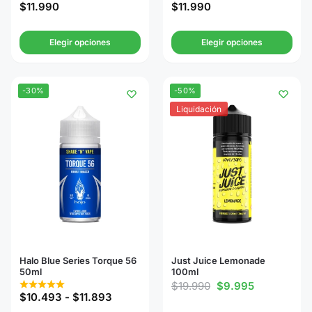
$
11.990
$
11.990
Elegir opciones
Elegir opciones
-30%
-50%
Liquidación
Halo Blue Series Torque 56
Just Juice Lemonade
50ml
100ml
$
19.990
$
9.995
$
10.493
-
$
11.893