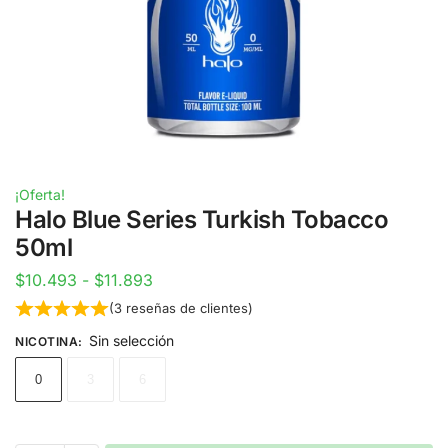
¡Oferta!
Halo Blue Series Turkish Tobacco
50ml
$
10.493
-
$
11.893
(
3
reseñas de clientes)
Sin selección
NICOTINA
:
0
3
6