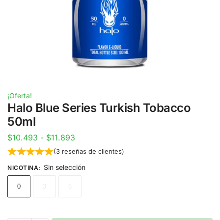
¡Oferta!
Halo Blue Series Turkish Tobacco
50ml
$
10.493
-
$
11.893
(
3
reseñas de clientes)
Sin selección
NICOTINA
:
0
3
6