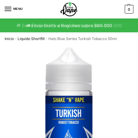
MENU
0
🚛 Envío Gratis a Regiones sobre $80.000
Inicio
-
Líquido Shortfill
-
Halo Blue Series Turkish Tobacco 50ml