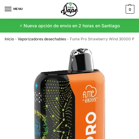
MENU
0
⚡️ Nueva opción de envío en 2 horas en Santiago
Inicio
-
Vaporizadores desechables
-
Fume Pro Strawberry Wind 30000 Puff