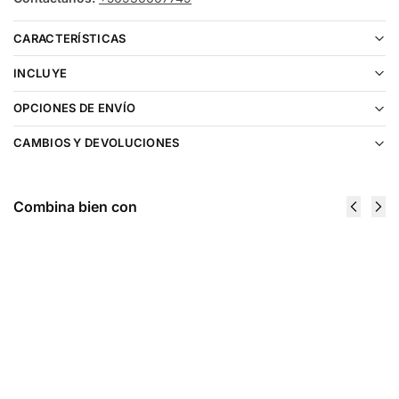
CARACTERÍSTICAS
INCLUYE
OPCIONES DE ENVÍO
CAMBIOS Y DEVOLUCIONES
Combina bien con
Fume
Geek Bar
Eternity
Pulse X Sour
20000 Puffs
Mango
Strawberry
Pineapple
Kiwi Apricot
25000 Puffs
$
16.990
$
23.990
Agregar al
Agregar al
carrito
carrito