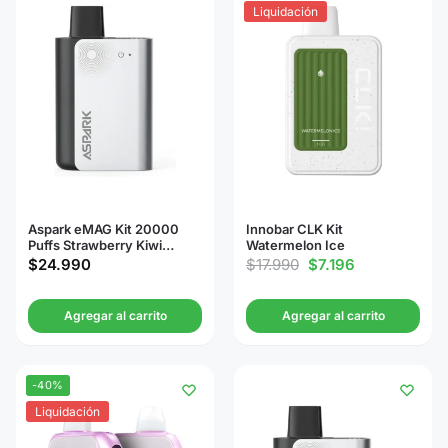
Liquidación
Aspark eMAG Kit 20000
Innobar CLK Kit
Puffs Strawberry Kiwi
Watermelon Ice
Watermelon
$
24.990
$
17.990
$
7.196
Agregar al carrito
Agregar al carrito
-40%
Liquidación