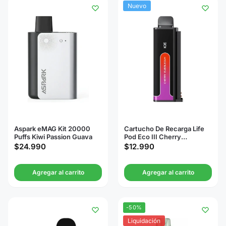
Nuevo
Aspark eMAG Kit 20000
Cartucho De Recarga Life
Puffs Kiwi Passion Guava
Pod Eco III Cherry
Bubblegum 20000 Puffs
$
24.990
$
12.990
Agregar al carrito
Agregar al carrito
-50%
Liquidación