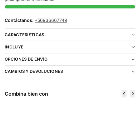
Contáctanos:
+56936667749
CARACTERÍSTICAS
INCLUYE
OPCIONES DE ENVÍO
CAMBIOS Y DEVOLUCIONES
Combina bien con
Fume Eternity
Geek Bar
20000 Puffs
Pulse
Strawberry
Mexico
Banana
Mango
$
16.990
15000 Puffs
$
18.990