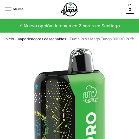
MENU
0
⚡️ Nueva opción de envío en 2 horas en Santiago
Inicio
-
Vaporizadores desechables
-
Fume Pro Mango Tango 30000 Puffs