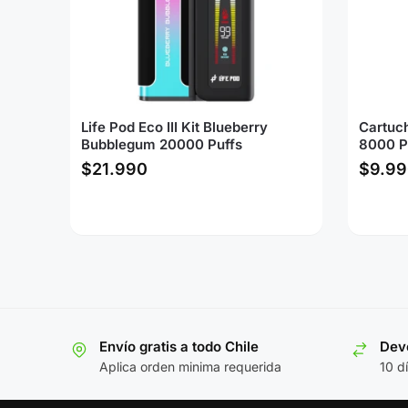
Life Pod Eco III Kit Blueberry
Cartuc
Bubblegum 20000 Puffs
8000 P
$
21.990
$
9.99
Envío gratis a todo Chile
Devo
Aplica orden minima requerida
10 d