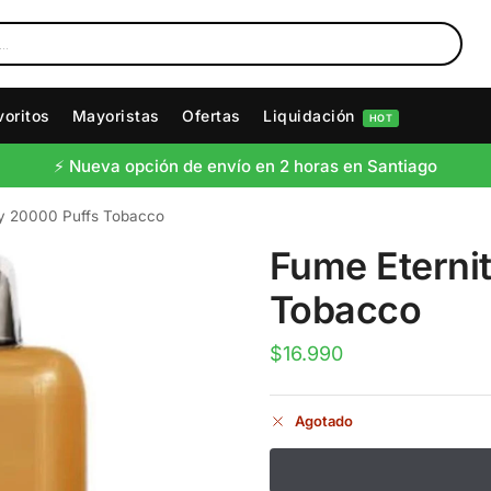
voritos
Mayoristas
Ofertas
Liquidación
HOT
⚡️ Nueva opción de envío en 2 horas en Santiago
ty 20000 Puffs Tobacco
Fume Eterni
Tobacco
$
16.990
Agotado