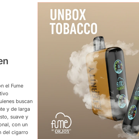
en
on el Fume
tivo
uienes buscan
te y de larga
sto, suave y
onal, con un
 del cigarro