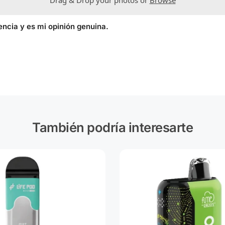
Drag & Drop your photos or
Browse
encia y es mi opinión genuina.
También podría interesarte