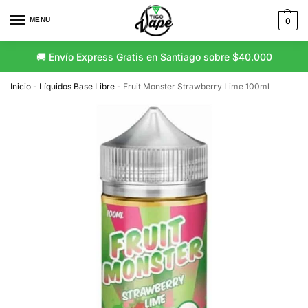
MENU
0
🚚 Envío Express Gratis en Santiago sobre $40.000
Inicio
-
Líquidos Base Libre
-
Fruit Monster Strawberry Lime 100ml