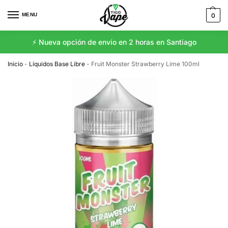
MENU
0
⚡️ Nueva opción de envío en 2 horas en Santiago
Inicio
-
Líquidos Base Libre
-
Fruit Monster Strawberry Lime 100ml