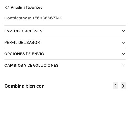
Añadir a favoritos
Contáctanos:
+56936667749
ESPECIFICACIONES
PERFIL DEL SABOR
OPCIONES DE ENVÍO
CAMBIOS Y DEVOLUCIONES
Combina bien con
Vaporesso
Vaporesso
XROS 4 KIT
XROS 5 Kit
$
36.990
$
39.990
$
18.495
$
33.992
Ser
Elegir
notificado
opciones