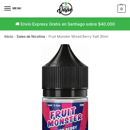
MENU
0
🚚 Envío Express Gratis en Santiago sobre $40.000
Inicio
-
Sales de Nicotina
-
Fruit Monster Mixed Berry Salt 30ml