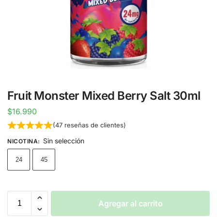
Fruit Monster Mixed Berry Salt 30ml
$
16.990
(
47
reseñas de clientes)
Sin selección
NICOTINA
:
24
45
Agregar al carrito