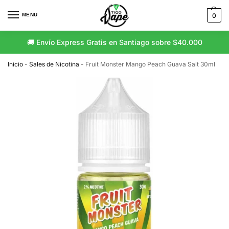
MENU
0
🚚 Envío Express Gratis en Santiago sobre $40.000
🚛 Envío Gratis a Regiones sobre $80.000
Inicio
-
Sales de Nicotina
-
Fruit Monster Mango Peach Guava Salt 30ml