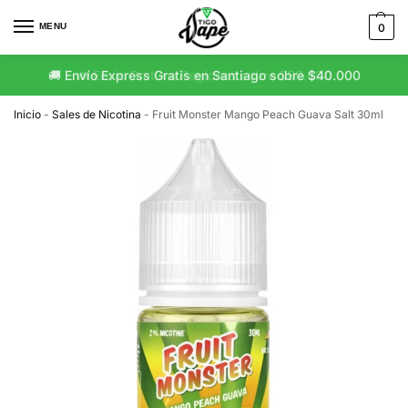
MENU
0
🚚 Envío Express Gratis en Santiago sobre $40.000
🚛 Envío Gratis a Regiones sobre $80.000
Inicio
-
Sales de Nicotina
-
Fruit Monster Mango Peach Guava Salt 30ml