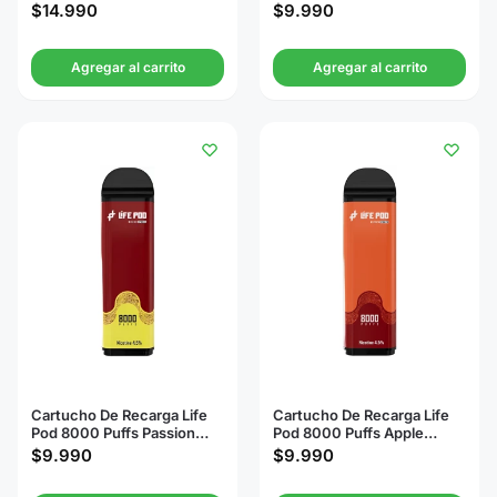
Strawberry Kiwi
Banana
$
14.990
$
9.990
Watermelon
Agregar al carrito
Agregar al carrito
Cartucho De Recarga Life
Cartucho De Recarga Life
Pod 8000 Puffs Passion
Pod 8000 Puffs Apple
Strawberry Ice
Berries Ice
$
9.990
$
9.990