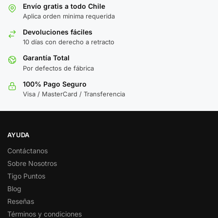
Envío gratis a todo Chile
Aplica orden minima requerida
Devoluciones fáciles
10 días con derecho a retracto
Garantía Total
Por defectos de fábrica
100% Pago Seguro
Visa / MasterCard / Transferencia
AYUDA
Contáctanos
Sobre Nosotros
Tigo Puntos
Blog
Reseñas
Términos y condiciones