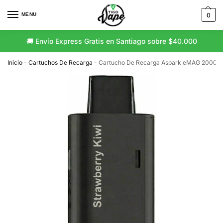
MENU
0
🚚 Envío Express Gratis en Santiago sobre $40.000
🚛 Envío Gratis a Regiones sobre $80.000
Inicio
-
Cartuchos De Recarga
-
Cartucho De Recarga Aspark eMAG 20000 P