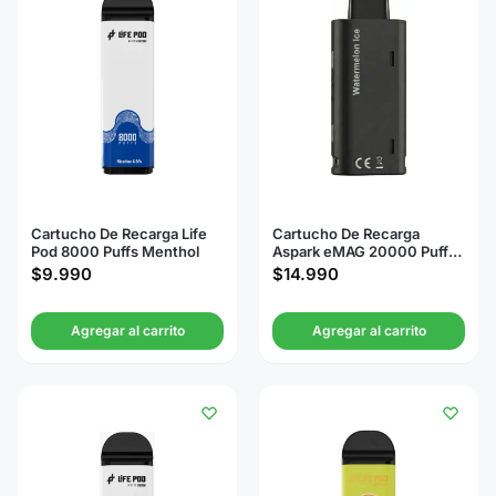
Cartucho De Recarga Life
Cartucho De Recarga
Pod 8000 Puffs Menthol
Aspark eMAG 20000 Puffs
Watermelon Ice
$
9.990
$
14.990
Agregar al carrito
Agregar al carrito