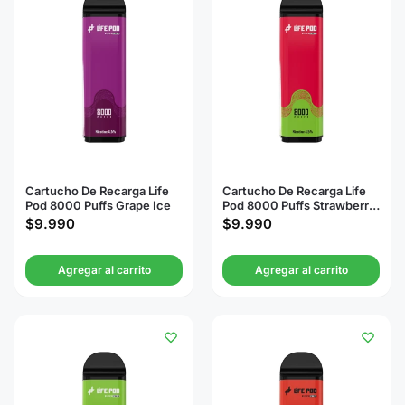
Cartucho De Recarga Life
Cartucho De Recarga Life
Pod 8000 Puffs Grape Ice
Pod 8000 Puffs Strawberry
Kiwi
$
9.990
$
9.990
Agregar al carrito
Agregar al carrito