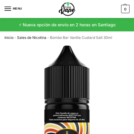
MENU
0
⚡️ Nueva opción de envío en 2 horas en Santiago
Inicio
-
Sales de Nicotina
-
Bombo Bar Vanilla Custard Salt 30ml