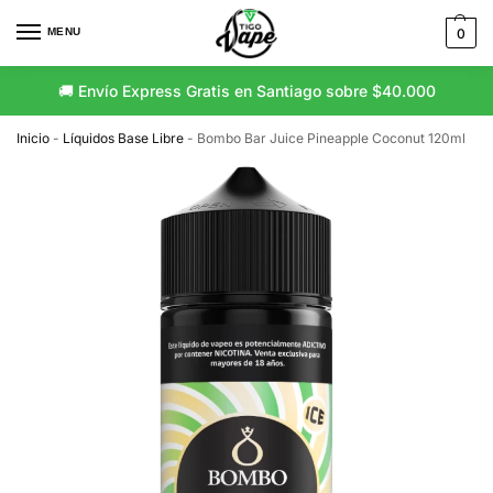
MENU
0
🚚 Envío Express Gratis en Santiago sobre $40.000
🚛 Envío Gratis a Regiones sobre $80.000
Inicio
-
Líquidos Base Libre
-
Bombo Bar Juice Pineapple Coconut 120ml