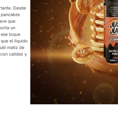
rtante. Desde
e pancakes
uave que
porta un
 ese toque
 que el líquido
util matiz de
 con calidez y