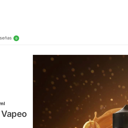
$
19.990
Elegir opcio
señas
0
0ml
u Vapeo