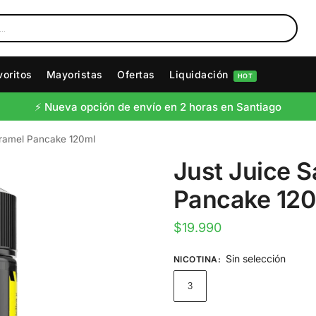
voritos
Mayoristas
Ofertas
Liquidación
HOT
⚡️ Nueva opción de envío en 2 horas en Santiago
aramel Pancake 120ml
Just Juice S
Pancake 12
$
19.990
Sin selección
NICOTINA
:
3