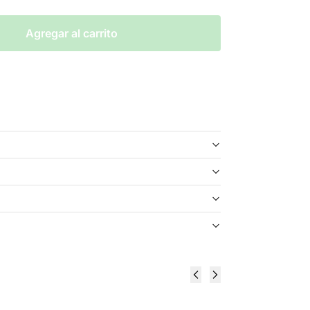
Agregar al carrito
White Chocolate Raspberry Cheesecake 120ml