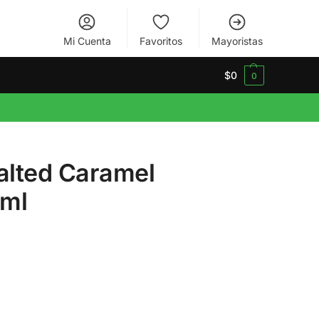
Mi Cuenta
Favoritos
Mayoristas
$
0
0
alted Caramel
0ml