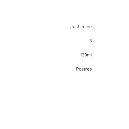
Just Juice
3
120ml
Postres