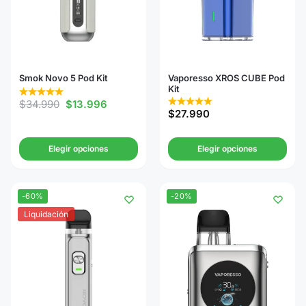
Smok Novo 5 Pod Kit
Vaporesso XROS CUBE Pod
Kit
$
34.990
$
13.996
$
27.990
Elegir opciones
Elegir opciones
-60%
-20%
Liquidación