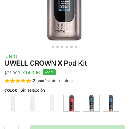
¡Oferta!
UWELL CROWN X Pod Kit
$
14.396
$
35.990
-60%
(
2
reseñas de clientes)
Sin selección
COLOR
: