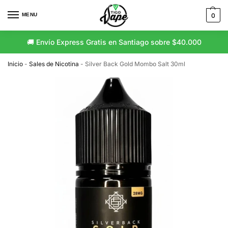
MENU
0
🚚 Envío Express Gratis en Santiago sobre $40.000
Inicio
-
Sales de Nicotina
-
Silver Back Gold Mombo Salt 30ml