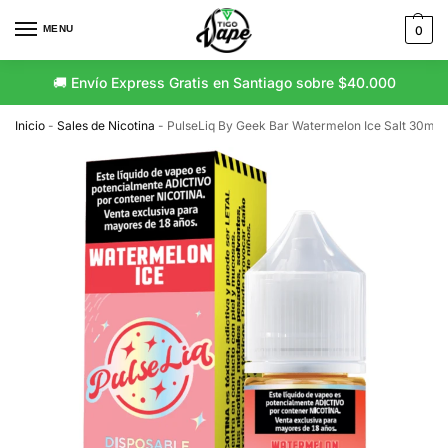
MENU
0
🚚 Envío Express Gratis en Santiago sobre $40.000
🚛 Envío Gratis a Regiones sobre $80.000
Inicio
-
Sales de Nicotina
-
PulseLiq By Geek Bar Watermelon Ice Salt 30ml