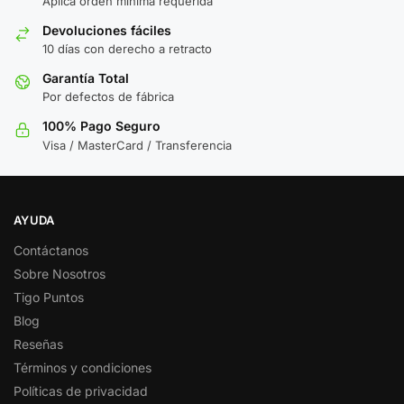
Aplica orden minima requerida
Devoluciones fáciles
10 días con derecho a retracto
Garantía Total
Por defectos de fábrica
100% Pago Seguro
Visa / MasterCard / Transferencia
AYUDA
Contáctanos
Sobre Nosotros
Tigo Puntos
Blog
Reseñas
Términos y condiciones
Políticas de privacidad